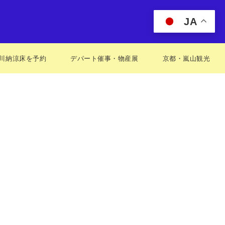
JA
川納涼床を予約
デパート催事・物産展
京都・嵐山観光