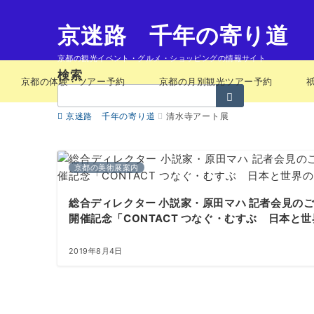
京迷路 千年の寄り道
京都の観光イベント・グルメ・ショッピングの情報サイト
検索
京都の体験・ツアー予約
京都の月別観光ツアー予約
検
索：
京迷路 千年の寄り道
清水寺アート展
京都の美術展案内
総合ディレクター 小説家・原田マハ 記者会見のご案
開催記念「CONTACT つなぐ・むすぶ 日本と
2019年8月4日