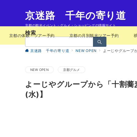
京迷路 千年の寄り道
京都の観光イベント・グルメ・ショッピングの情報サイト
検索
京都の体験・ツアー予約
京都の月別観光ツアー予約
検
索：
京迷路 千年の寄り道
NEW OPEN
よーじやグループか
NEW OPEN
京都グルメ
よーじやグループから「十割蕎麦
(水)】