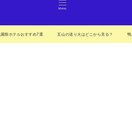
Menu
祇園祭ホテルおすすめ7選
五山の送り火はどこから見る？
鴨