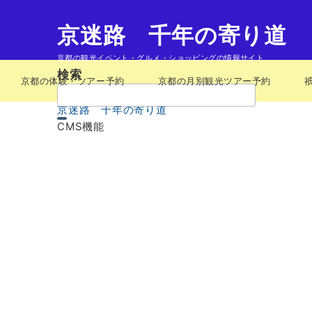
京迷路 千年の寄り道
京都の観光イベント・グルメ・ショッピングの情報サイト
検索
京都の体験・ツアー予約
京都の月別観光ツアー予約
検
索：
京迷路 千年の寄り道
CMS機能