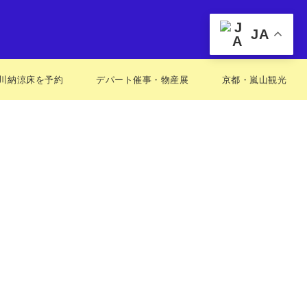
JA
川納涼床を予約
デパート催事・物産展
京都・嵐山観光