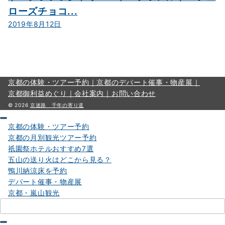
ローズチョコ...
2019年8月12日
京都の体験・ツアー予約｜
京都のデパート催事・物産展｜
京都御利益めぐり｜
会社案内｜
お問い合わせ
© 2026
京迷路 千年の寄り道
京都の体験・ツアー予約
京都の月別観光ツアー予約
祇園祭ホテルおすすめ7選
五山の送り火はどこから見る？
鴨川納涼床を予約
デパート催事・物産展
京都・嵐山観光
検
索：