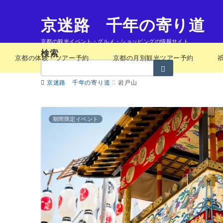
京迷路 千年の寄り道
京都の観光イベント・グルメ・ショッピングの情報サイト
検索
京都の体験・ツアー予約
京都の月別観光ツアー予約
検
索：
京迷路 千年の寄り道
岩戸山
期間限定イベント