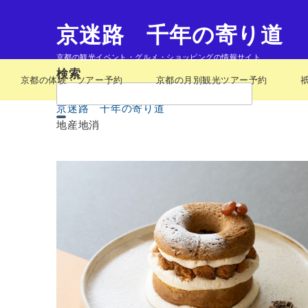
京迷路 千年の寄り道
京都の観光イベント・グルメ・ショッピングの情報サイト
検索
京都の体験・ツアー予約
京都の月別観光ツアー予約
検
索：
京迷路 千年の寄り道
地産地消