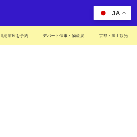
JA
川納涼床を予約
デパート催事・物産展
京都・嵐山観光