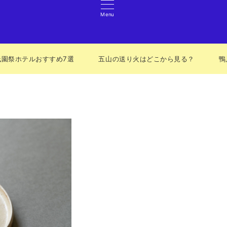
Menu
祇園祭ホテルおすすめ7選
五山の送り火はどこから見る？
鴨