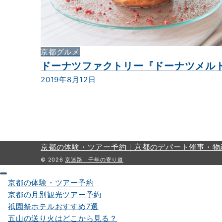
京都グルメ
ドーナツファクトリー『ドーナツメル
2019年8月12日
京都の体験・ツアー予約｜
京都のデパート催事・物
© 2026
京迷路 千年の寄り道
京都の体験・ツアー予約
京都の月別観光ツアー予約
祇園祭ホテルおすすめ7選
五山の送り火はどこから見る？