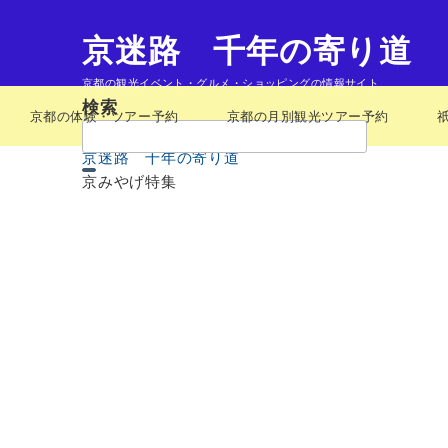
京迷路 千年の寄り道
京都の観光イベント・グルメ・ショッピングの情報サイト
検索
京都の体験・ツアー予約
京都の月別観光ツアー予約
検
索：
京迷路 千年の寄り道
京みやげ特集