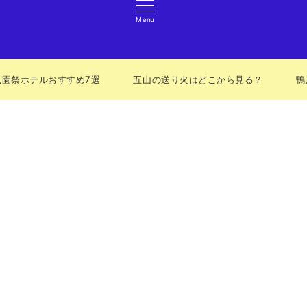
Menu
祇園祭ホテルおすすめ7選
五山の送り火はどこから見る？
鴨