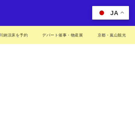
JA
川納涼床を予約
デパート催事・物産展
京都・嵐山観光