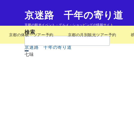
京迷路 千年の寄り道
京都の観光イベント・グルメ・ショッピングの情報サイト
検索
京都の体験・ツアー予約
京都の月別観光ツアー予約
検
索：
京迷路 千年の寄り道
七味