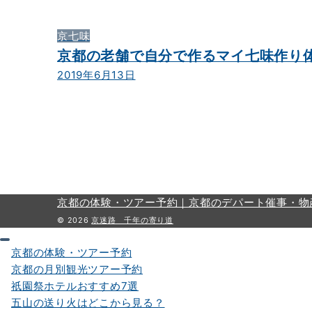
京七味
京都の老舗で自分で作るマイ七味作り
2019年6月13日
京都の体験・ツアー予約｜
京都のデパート催事・物
© 2026
京迷路 千年の寄り道
京都の体験・ツアー予約
京都の月別観光ツアー予約
祇園祭ホテルおすすめ7選
五山の送り火はどこから見る？