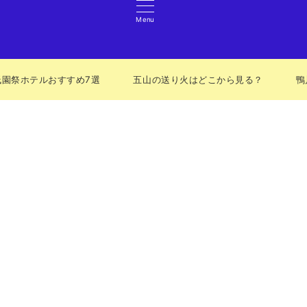
Menu
祇園祭ホテルおすすめ7選
五山の送り火はどこから見る？
鴨