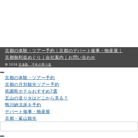
京都の体験・ツアー予約｜
京都のデパート催事・物産展｜
京都御利益めぐり｜
会社案内｜
お問い合わせ
© 2026
京迷路 千年の寄り道
京都の体験・ツアー予約
京都の月別観光ツアー予約
祇園祭ホテルおすすめ7選
五山の送り火はどこから見る？
鴨川納涼床を予約
デパート催事・物産展
京都・嵐山観光
検
索：