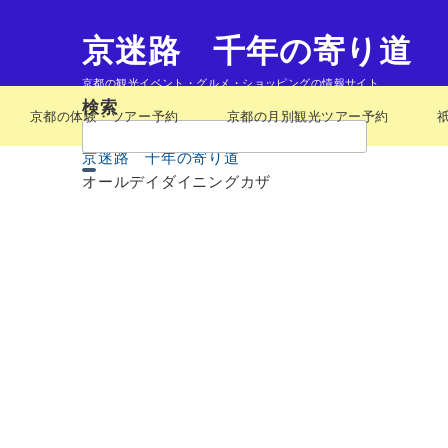
京迷路 千年の寄り道
京都の観光イベント・グルメ・ショッピングの情報サイト
検索
京都の体験・ツアー予約
京都の月別観光ツアー予約
検
索：
京迷路 千年の寄り道
オールデイダイニングカザ