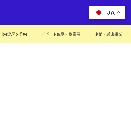
JA
川納涼床を予約
デパート催事・物産展
京都・嵐山観光