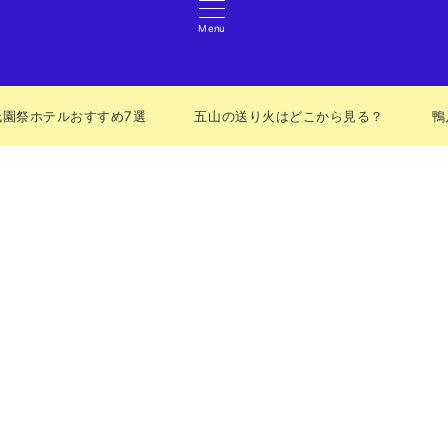
Menu
祇園祭ホテルおすすめ7選
五山の送り火はどこから見る？
鴨