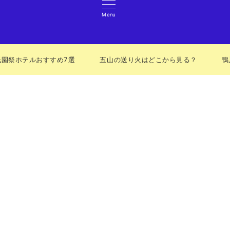
Menu
祇園祭ホテルおすすめ7選
五山の送り火はどこから見る？
鴨