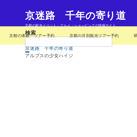
京迷路 千年の寄り道
京都の観光イベント・グルメ・ショッピングの情報サイト
検索
京都の体験・ツアー予約
京都の月別観光ツアー予約
検
索：
京迷路 千年の寄り道
アルプスの少女ハイジ