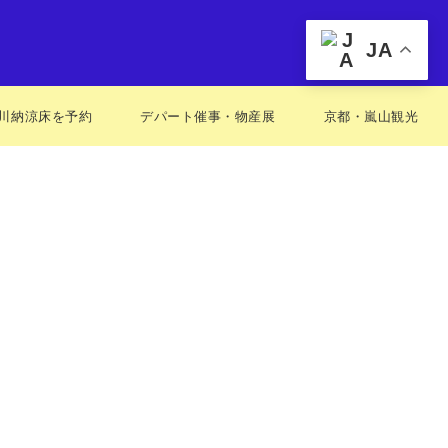
JA
川納涼床を予約
デパート催事・物産展
京都・嵐山観光