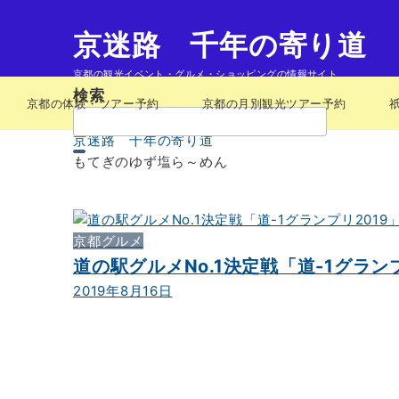
京迷路 千年の寄り道
京都の観光イベント・グルメ・ショッピングの情報サイト
検索
京都の体験・ツアー予約
京都の月別観光ツアー予約
検
索：
京迷路 千年の寄り道
もてぎのゆず塩ら～めん
京都グルメ
道の駅グルメNo.1決定戦「道-1グランプ
2019年8月16日