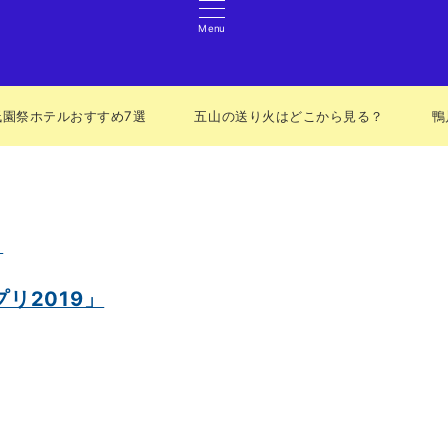
Menu
祇園祭ホテルおすすめ7選
五山の送り火はどこから見る？
鴨
リ2019」