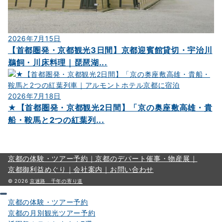
2026年7月15日
【首都圏発・京都観光3日間】京都迎賓館貸切・宇治川
鵜飼・川床料理｜琵琶湖...
2026年7月18日
★【首都圏発・京都観光2日間】「京の奥座敷高雄・貴
船・鞍馬と2つの紅葉列...
京都の体験・ツアー予約｜
京都のデパート催事・物産展｜
京都御利益めぐり｜
会社案内｜
お問い合わせ
© 2026
京迷路 千年の寄り道
京都の体験・ツアー予約
京都の月別観光ツアー予約