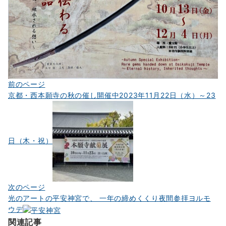
投
前のページ
京都・西本願寺の秋の催し開催中2023年11月22日（水）～23
稿
ナ
ビ
日（木・祝）
ゲ
ー
シ
ョ
次のページ
光のアートの平安神宮で、 一年の締めくくり夜間参拝ヨルモ
ン
ウデ
関連記事