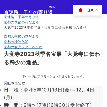
Menu
JA
京迷路 千年の寄り道
京迷路 千年の寄り道
京都の観光イベント・グルメ・ショッピングの情報サイト
京都の季節の花だより
大覚寺2023秋季名宝展「大覚寺に伝わる稀少の逸品」
京都の季節の花だより
京都の神社仏閣
京都の観光ツアーを予約
大覚寺2023秋季名宝展「大覚寺に伝わ
る稀少の逸品」
本ページはプロモーションが含まれています。
日 程：
令和5年10月13日(金)～12月4日
(月)
時 間：
9時〜17時(16時30分受付終了)