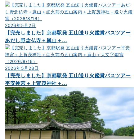
2026年5月2日
【完売しました】京都駅発 五山送り火鑑賞バスツアー
あだし野念仏寺＋嵐山＋...
2026年5月28日
【完売しました】京都駅発 五山送り火鑑賞バスツアー
平安神宮＋上賀茂神社＋...