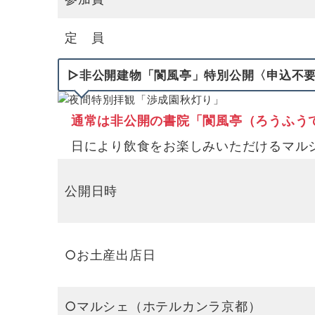
定 員
▷非公開建物「閬風亭」特別公開〈申込不
通常は非公開の書院「閬風亭（ろうふう
日により飲食をお楽しみいただけるマルシ
公開日時
○お土産出店日
○マルシェ（ホテルカンラ京都）