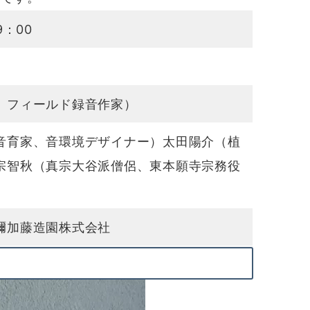
9：00
、フィールド録音作家）
音育家、音環境デザイナー）太田陽介（植
宗智秋（真宗大谷派僧侶、東本願寺宗務役
彌加藤造園株式会社