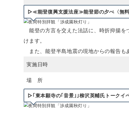
▷≪能登復興⽀援法座≫能登節の夕べ〈無
能登の方言を交えた法話に、時折抑揚をつ
けます。
また、能登半島地震の現地からの報告も
実施日時
場 所
▷｢東本願寺の｢音景｣｣柳沢英輔氏トークイ