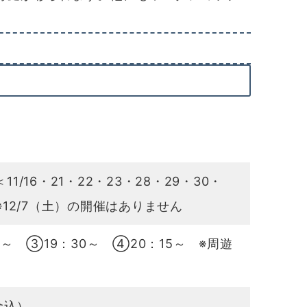
/16・21・22・23・28・29・30・
4＞※12/7（土）の開催はありません
5～ ③19：30～ ④20：15～ ※周遊
金込）