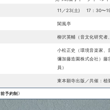
11／23(土) 17：30〜1
閬風亭
柳沢英輔（音文化研究者
小松正史（環境音楽家、
彌加藤造園株式会社）藤
員）
東本願寺出版／共催：植
事前予約制〉