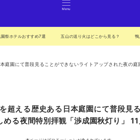
Menu
祇園祭ホテルおすすめ7選
五山の送り火はどこから見る？
鴨
る日本庭園にて普段見ることができないライトアップされた夜の
0年を超える歴史ある日本庭園にて普段
める夜間特別拝観「渉成園秋灯り」 11