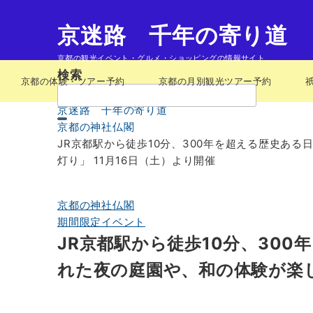
京迷路 千年の寄り道
京都の観光イベント・グルメ・ショッピングの情報サイト
検索
京都の体験・ツアー予約
京都の月別観光ツアー予約
検
索：
京迷路 千年の寄り道
京都の神社仏閣
JR京都駅から徒歩10分、300年を超える歴史あ
灯り」 11月16日（土）より開催
京都の神社仏閣
期間限定イベント
JR京都駅から徒歩10分、30
れた夜の庭園や、和の体験が楽し