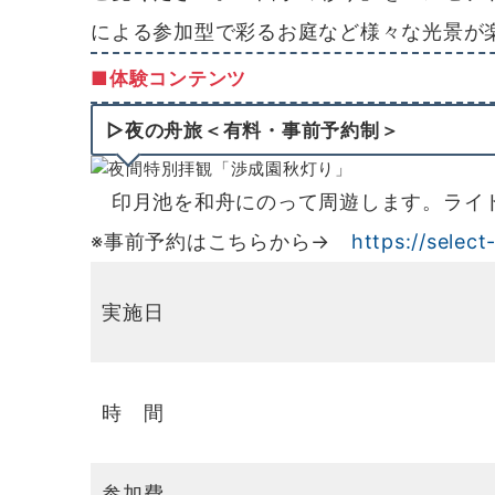
による参加型で彩るお庭など様々な光景が
■体験コンテンツ
▷夜の舟旅＜有料・事前予約制＞
印月池を和舟にのって周遊します。ライト
※事前予約はこちらから→
https://selec
実施日
時 間
参加費