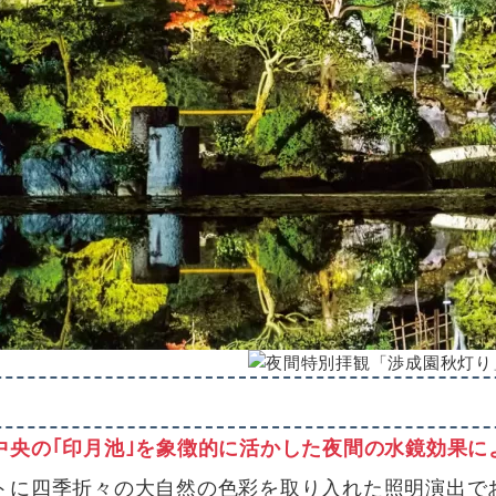
中央の｢印月池｣を象徴的に活かした夜間の水鏡効果に
トに四季折々の大自然の色彩を取り入れた照明演出で