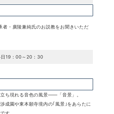
承者・廣陵兼純氏のお説教をお聞きいただ
日19：00～20：30
立ち現れる音色の風景――「音景」。
渉成園や東本願寺境内の｢風景｣をあらたに
トです。