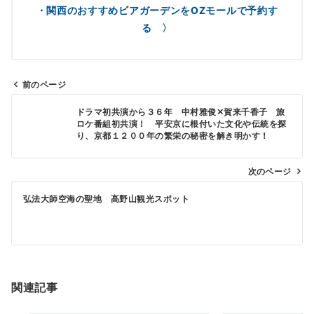
・関西のおすすめビアガーデンをOZモールで予約す
る 〉
前のページ
投
ドラマ初共演から３６年 中村雅俊✕賀来千香子 旅
稿
ロケ番組初共演！ 平安京に根付いた文化や伝統を探
り、京都１２００年の繁栄の秘密を解き明かす！
ナ
ビ
次のページ
ゲ
弘法大師空海の聖地 高野山観光スポット
ー
シ
ョ
ン
関連記事