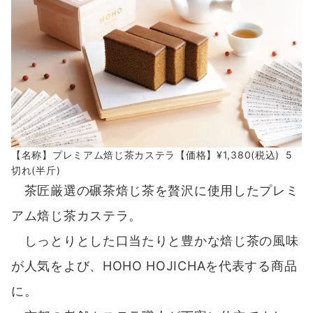
【名称】プレミアム焙じ茶カステラ【価格】¥1,380(税込) 5
切れ(半斤)
茶匠厳選の碾茶焙じ茶を贅沢に使用したプレミ
アム焙じ茶カステラ。
しっとりとした口当たりと豊かな焙じ茶の風味
が人気をよび、HOHO HOJICHAを代表する商品
に。