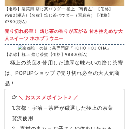
【名称】製菓用 焙じ茶パウダー 極上（写真左）【価格】
¥980(税込)【名称】焙じ茶パウダー（写真右）【価格】
¥780(税込)
売り切れ必至！ 焙じ茶の香りが広がる 甘さ控えめな大
人スイーツ ホホブラウニー
【名称】極上 焙じ茶蜜【価格】¥980(税込)
極上の茶葉を使用した濃厚な味わいの焙じ茶蜜
は、POPUPショップで売り切れ必至の大人気商
品！
＼ おススメポイント♪ ／
1.京都・宇治 – 茶匠が厳選した極上の茶葉
贅沢使用
2. 素材の恵み – お子さんや体をいたわる