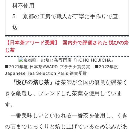
料不使用
5. 京都の工房で職人が丁寧に手作りで直
送
【日本茶
アワード受賞】 国内外で評価された 悦びの焙
じ茶
■2021年度 日本茶AWARD プラチナ賞受賞 ■2022年度
Japanese Tea Selection Paris 銅賞受賞
『悦びの焙じ茶』
は茶師が全国の優良な碾茶く
きを厳選し、ブレンドした茶葉を使用していま
す。
一番美味しいといわれる一番茶を使用し、くき
の芯までじっくりと焙じ上げているため渋みがあ