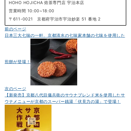
HOHO HOJICHA 焙茶専門店 宇治本店
営業時間 10:00~18:00
〒611-0021 京都府宇治市宇治妙楽 51 番地 2
投
前のページ
日本三大七味の一軒、京都清水の七味家本舗の七味を使用した
稿
ナ
ビ
煎餅が登場！
ゲ
ー
シ
ョ
次のページ
【新発売】京都八代目儀兵衛のサウナブレンド米を使用したサ
ン
ウナメニューが京都のスーパー銭湯「伏見力の湯」で登場！