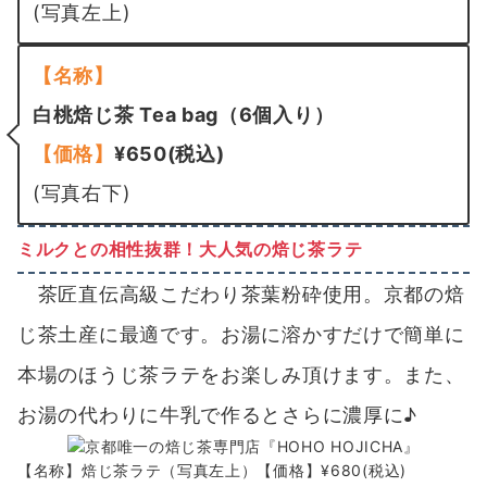
(写真左上)
【名称】
白桃焙じ茶 Tea bag（6個入り）
【価格】
¥650(税込)
(写真右下)
ミルクとの相性抜群！大人気の焙じ茶ラテ
茶匠直伝高級こだわり茶葉粉砕使用。京都の焙
じ茶土産に最適です。お湯に溶かすだけで簡単に
本場のほうじ茶ラテをお楽しみ頂けます。また、
お湯の代わりに牛乳で作るとさらに濃厚に♪
【名称】焙じ茶ラテ（写真左上）【価格】¥680(税込)