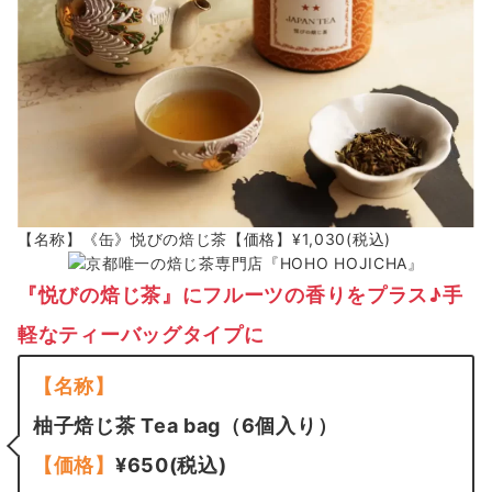
【名称】《缶》悦びの焙じ茶【価格】¥1,030(税込)
『悦びの焙じ茶』にフルーツの香りをプラス♪手
軽なティーバッグタイプに
【名称】
柚子焙じ茶 Tea bag（6個入り）
【価格】
¥650(税込)