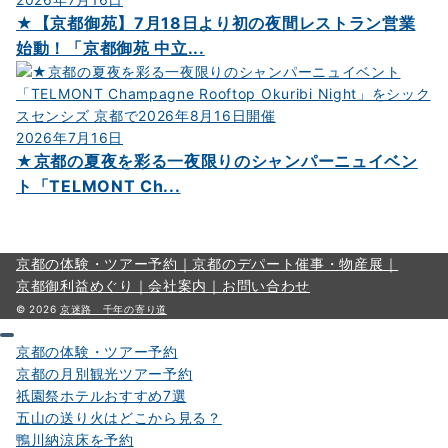
★【京都御苑】7月18日より初の夜間レストラン営業
始動！「京都御苑 中立...
2026年7月16日
★京都の夏夜を彩る一夜限りのシャンパーニュイベン
ト「TELMONT Ch...
京都の体験・ツアー予約｜
京都のデパート催事・物産展｜
京都御利益めぐり｜
会社案内｜
お問い合わせ
© 2026
京迷路 千年の寄り道
京都の体験・ツアー予約
京都の月別観光ツアー予約
祇園祭ホテルおすすめ7選
五山の送り火はどこから見る？
鴨川納涼床を予約