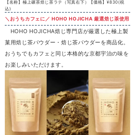
【名称】極上碾茶焙じ茶ラテ（写真右下）【価格】¥830(税
込)
＼おうちカフェに／ HOHO HOJICHA 厳選焙じ茶使用
HOHO HOJICHA焙じ専門店が厳選した極上製
菓用焙じ茶パウダー・焙じ茶パウダーを商品化。
おうちでもカフェと同じ本格的な京都宇治の味を
お楽しみいただけます。