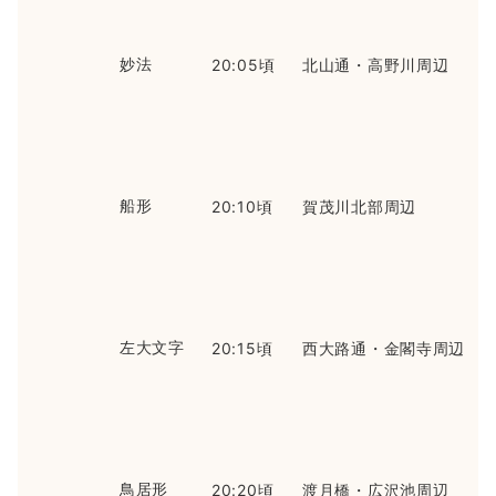
妙法
20:05頃
北山通・高野川周辺
船形
20:10頃
賀茂川北部周辺
左大文字
20:15頃
西大路通・金閣寺周辺
鳥居形
20:20頃
渡月橋・広沢池周辺