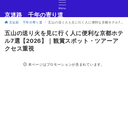
Menu
京迷路 千年の寄り道
京都の観光イベント・グルメ・ショッピングの情報サイト
京迷路 千年の寄り道
五山の送り火を見に行く人に便利な京都ホテル7選【2026】｜観賞スポット・ツアーアクセス重視
五山の送り火を見に行く人に便利な京都ホテ
ル7選【2026】｜観賞スポット・ツアーア
クセス重視
本ページはプロモーションが含まれています。