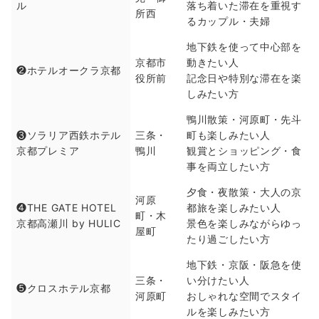
ル
落ち着いた滞在を重視す
所西
るカップル・夫婦
地下鉄を使って中心部を
京都市
動きたい人
❷ホテルオークラ京都
役所前
記念日や特別な滞在を楽
しみたい方
鴨川散策・河原町・先斗
❸ソラリア西鉄ホテル
三条・
町も楽しみたい人
京都プレミア
鴨川
観賞とショッピング・食
事を両立したい方
夕食・夜散策・大人の京
河原
❹THE GATE HOTEL
都旅を楽しみたい人
町・木
京都高瀬川 by HULIC
景色を楽しみながらゆっ
屋町
たり過ごしたい方
地下鉄・京阪・阪急を使
三条・
い分けたい人
❺クロスホテル京都
河原町
おしゃれな空間でスタイ
ルを楽しみたい方