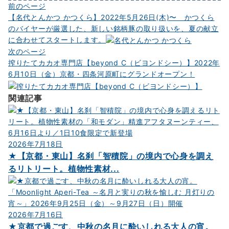
投
前のページ
【名代とんかつ かつくら】2022年5月26日(木)〜 かつくら
稿
のバイヤーが厳選した、新しい銘柄豚の取り扱いを、夏の献立
ナ
に合わせてスタートします。
ビ
次のページ
搾りたてカカオ専門店【beyond C（ビヨンドシー）】2022年
ゲ
6月10日（金）京都・四条河原町にグランドオープン！
ー
シ
関連記事
ョ
ン
2026年7月18日
★【京都・東山】名刹「智積院」の境内で心身を調え
るリトリート。植物性素材...
2026年7月16日
★京都で過ごす、中秋の名月に酔いしれる大人の宵。