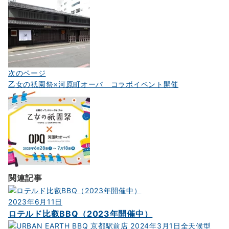
ビ
ゲ
ー
シ
ョ
次のページ
ン
乙女の祇園祭×河原町オーパ コラボイベント開催
関連記事
2023年6月11日
ロテルド比叡BBQ（2023年開催中）