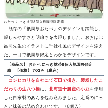
おたべ にっき抹茶8個入祇園祭限定箱
既存の「祇園祭おたべ」のデザインを踏襲し、
親しみやすさと明瞭さを表現しました。おおば比
呂司先生のイラストに千社札風のデザインを添え
た、一目で祇園祭限定とわかるデザインです。
【商品名】 おたべ にっき抹茶8個入祇園祭限定
箱 【価格】 702円（税込）
コシヒカリを自社にて石臼で搗き、製粉したこ
だわりの生八つ橋
に、
北海道十勝産の小豆
を使用
した自家製のあんを包み込みました。定番のにっ
きと抹茶の詰め合わせです。〈8個入〉