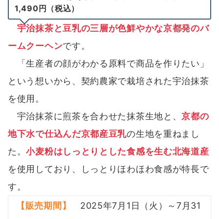
1,490円（税込）
宇治抹茶と豆乳の三層が色鮮やかな京都発のバ
ームクーヘン
です。
「生産者の顔がわかる原料で商品を作りたい」
という想いから、契約農家で栽培された宇治抹茶
を使用。
宇治抹茶に煎茶を合わせた抹茶生地と、
京都の
地下水で仕込んだ京都産豆乳
の生地を重ねまし
た。
小麦粉はしっとりとした食感を生む北海道産
を使用しており、しっとりほわほわ食感が特長で
す。
【販売期間】
2025年7月1日（火）～7月31