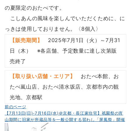
の夏限定のおたべです。
こしあんの風味を楽しんでいただくために、に
っきは使用しておりません。〈8個入〉
【販売期間】
2025年7月1日（火）～7月31
日（木） ※各店舗、予定数量に達し次第販
売終了
【取り扱い店舗・エリア】
おたべ本館、お
たべ嵐山店、おたべ清水坂店、京都市内の観
光地、京都駅
投
前のページ
【7月13日(日)-7月16日(水)＠京都・長江家住宅】祇園祭の宵
稿
山期間に旧家が所蔵品等を一般公開する習わし「屏風祭」開催
ナ