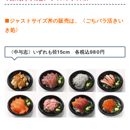
■ジャストサイズ丼の販売は、〈ごちパラ活きい
き処〉
〈中与志〉いずれも径15cm 各税込980円