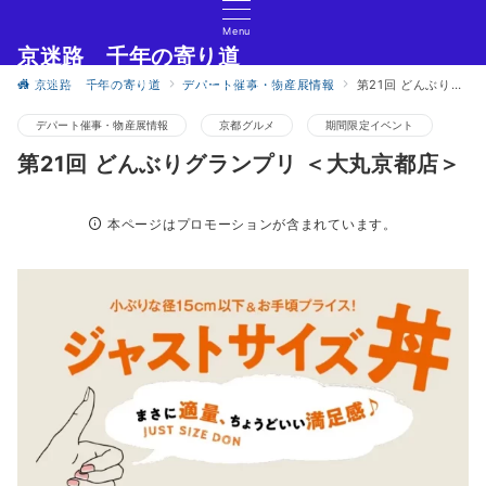
Menu
京迷路 千年の寄り道
京都の観光イベント・グルメ・ショッピングの情報サイト
京迷路 千年の寄り道
デパート催事・物産展情報
第21回 どんぶりグランプリ ＜大丸京都店＞
デパート催事・物産展情報
京都グルメ
期間限定イベント
第21回 どんぶりグランプリ ＜大丸京都店＞
本ページはプロモーションが含まれています。