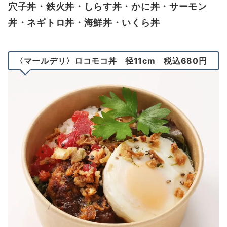
穴子丼・鉄火丼・しらす丼・かに丼
・
サーモン
丼・ネギトロ丼・海鮮丼・いくら丼
〈マールデリ〉ロコモコ丼 径11cm 税込680円