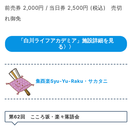
前売券 2,000円 / 当日券 2,500円 (税込) 売切
れ御免
「白川ライフアカデミア」施設詳細を見
る〉〉
集酉楽Syu-Yu-Raku・サカタニ
第62回 こころ坂・楽々落語会