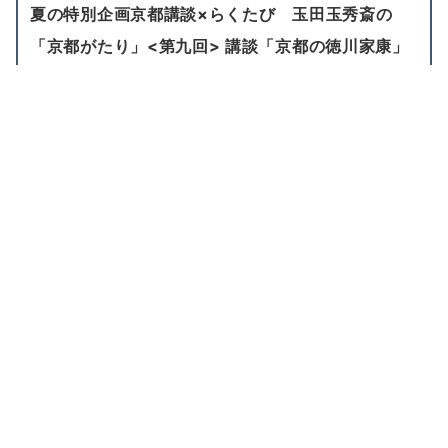
夏の特別企画京都講談×らくたび 玉田玉秀斎の
「京都がたり」<第九回> 講談「京都の徳川家康」
【講演日時】
2023/7/28
【講演時間】
13:00 ～
【料 金】
2,500円（自由席・税込） ※未就
学児入場不可
「京都劇場」施設詳細を見る〉〉
関連記事
関連記事はありません。