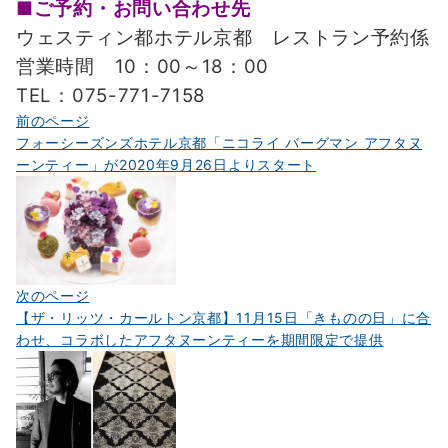
■ご予約・お問い合わせ先
ウェスティン都ホテル京都 レストラン予約係
営業時間 10：00～18：00
TEL：075-771-7158
投
前のページ
フォーシーズンズホテル京都「ニコライ バーグマン アフタヌ
稿
ーンティー」が2020年9月26日よりスタート
ナ
ビ
ゲ
ー
シ
次のページ
【ザ・リッツ・カールトン京都】11月15日「きものの日」に合
ョ
わせ、コラボしたアフタヌーンティーを期間限定で提供
ン