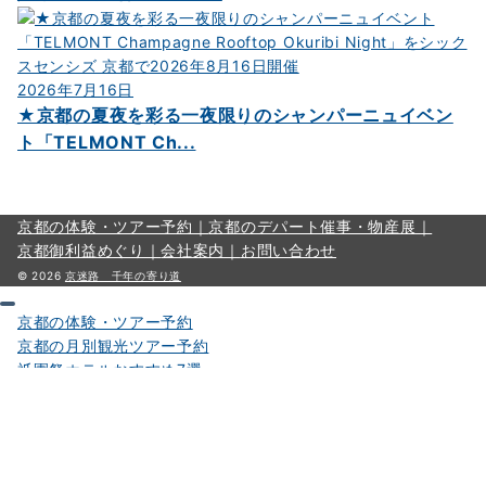
2026年7月16日
★京都の夏夜を彩る一夜限りのシャンパーニュイベン
ト「TELMONT Ch...
京都の体験・ツアー予約｜
京都のデパート催事・物産展｜
京都御利益めぐり｜
会社案内｜
お問い合わせ
© 2026
京迷路 千年の寄り道
京都の体験・ツアー予約
京都の月別観光ツアー予約
祇園祭ホテルおすすめ7選
五山の送り火はどこから見る？
鴨川納涼床を予約
デパート催事・物産展
京都・嵐山観光