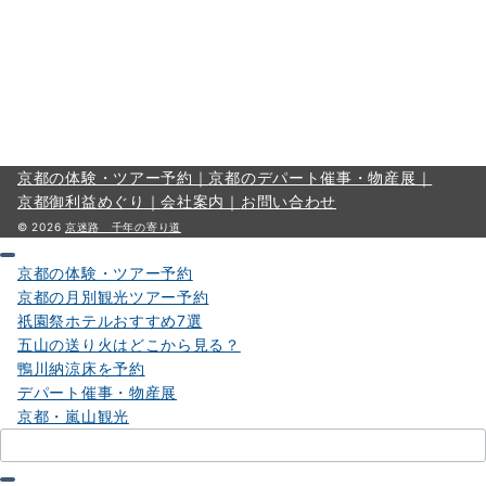
京都の体験・ツアー予約｜
京都のデパート催事・物産展｜
京都御利益めぐり｜
会社案内｜
お問い合わせ
© 2026
京迷路 千年の寄り道
京都の体験・ツアー予約
京都の月別観光ツアー予約
祇園祭ホテルおすすめ7選
五山の送り火はどこから見る？
鴨川納涼床を予約
デパート催事・物産展
京都・嵐山観光
検
索：