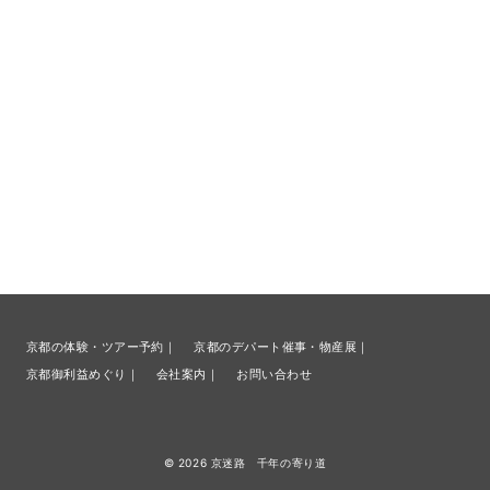
京都の体験・ツアー予約｜
京都のデパート催事・物産展｜
京都御利益めぐり｜
会社案内｜
お問い合わせ
© 2026
京迷路 千年の寄り道