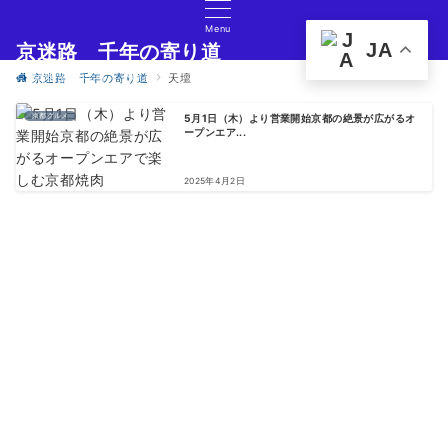
Menu
JA
京迷路 千年の寄り道
京都の観光イベント・グルメ・ショッピングの情報サイト
京迷路 千年の寄り道
天壇
京都グルメ
5月1日（木）より営業開始京都の絶景が広がるオ
ープンエア...
2025年4月2日