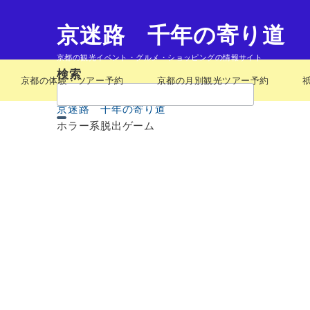
京迷路 千年の寄り道
京都の観光イベント・グルメ・ショッピングの情報サイト
検索
京都の体験・ツアー予約
京都の月別観光ツアー予約
検
索：
京迷路 千年の寄り道
ホラー系脱出ゲーム