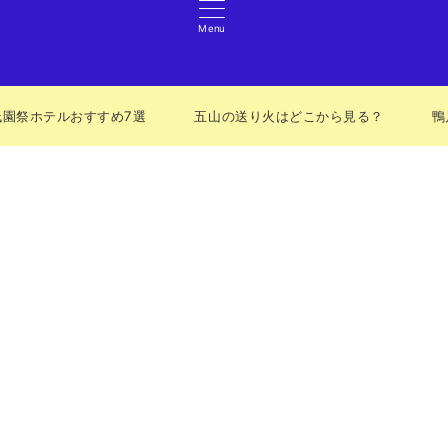
Menu
祇園祭ホテルおすすめ7選
五山の送り火はどこから見る？
鴨