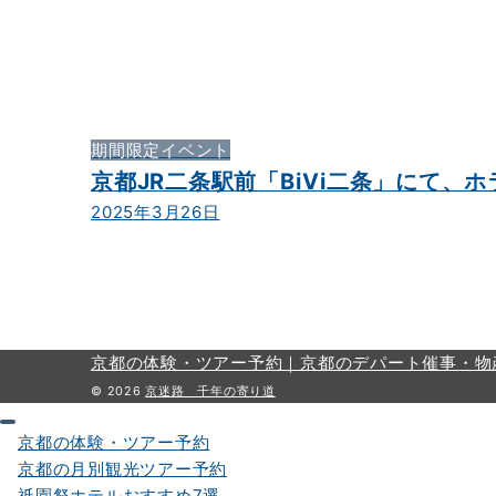
期間限定イベント
京都JR二条駅前「BiVi二条」にて、
2025年3月26日
京都の体験・ツアー予約｜
京都のデパート催事・物
© 2026
京迷路 千年の寄り道
京都の体験・ツアー予約
京都の月別観光ツアー予約
祇園祭ホテルおすすめ7選