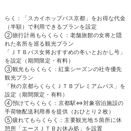
らく：「スカイホップバス京都」をお得な代金
（半額）で利用できるプランを設定
②旅行計画もらくらく：老舗旅館の女将と隠
れた名所を巡る観光プラン
「ＪＴＢバス女将おすすめの冬いとおかし号」
を設定（期間限定・有料）
③観光もらくらく：紅葉シーズンの社寺優先
観光プラン
「秋の京都らくらくＪＴＢプレミアムパス」を
設定（期間限定・有料）
④預けてらくらく：京都駅⇔対象宿泊施設の
手荷物配送利用券を提供（おひとり２枚）
⑤疲れてもらくらく：主要観光地５箇所に休
憩所「エースＪＴＢお休み処」を設置