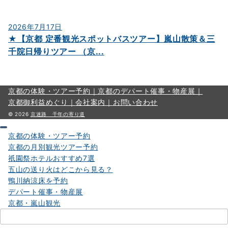
2026年7月17日
★【京都 定番観光スポットバスツアー】嵐山散策＆三
千院日帰りツアー （京...
京都の体験・ツアー予約｜
京都のデパート催事・物産展｜
京都御利益めぐり｜
会社案内｜
お問い合わせ
© 2026
京迷路 千年の寄り道
京都の体験・ツアー予約
京都の月別観光ツアー予約
祇園祭ホテルおすすめ7選
五山の送り火はどこから見る？
鴨川納涼床を予約
デパート催事・物産展
京都・嵐山観光
検
索：