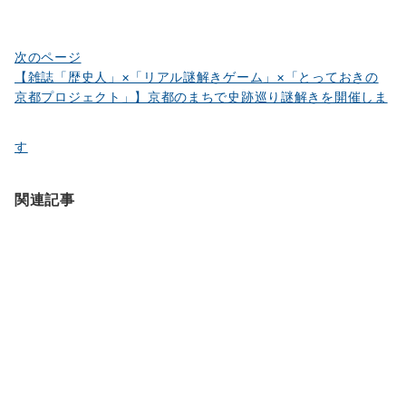
ー
シ
ョ
次のページ
【雑誌「歴史人」×「リアル謎解きゲーム」×「とっておきの
ン
京都プロジェクト」】京都のまちで史跡巡り謎解きを開催しま
す
関連記事