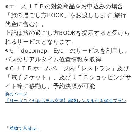
※エースＪＴＢの対象商品をお申込みの場合
「旅の過ごし方BOOK」をお渡しします(旅行
代金に含む）。
上記は旅の過ごし方BOOKを提示すると受けら
れるサービスとなります。
※５「docomap Eye」のサービスを利用し、
バスのリアルタイム位置情報を取得
※６ＪＴＢホームページ内「レストラン」及び
「電子チケット」、及びＪＴＢショッピングサ
イト等に移動し、予約決済が可能
投
前のページ
【リーガロイヤルホテル京都】着物レンタル付き宿泊プラン
稿
ナ
ビ
「着物で京散歩」
ゲ