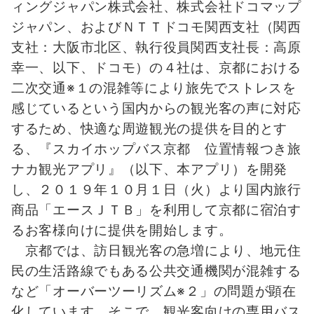
ィングジャパン株式会社、株式会社ドコマップ
ジャパン、およびＮＴＴドコモ関西支社（関西
支社：大阪市北区、執行役員関西支社長：高原
幸一、以下、ドコモ）の４社は、京都における
二次交通※１の混雑等により旅先でストレスを
感じているという国内からの観光客の声に対応
するため、快適な周遊観光の提供を目的とす
る、『スカイホップバス京都 位置情報つき旅
ナカ観光アプリ』（以下、本アプリ）を開発
し、２０１９年１０月１日（火）より国内旅行
商品「エースＪＴＢ」を利用して京都に宿泊す
るお客様向けに提供を開始します。
京都では、訪日観光客の急増により、地元住
民の生活路線でもある公共交通機関が混雑する
など「オーバーツーリズム※２」の問題が顕在
化しています。そこで、観光客向けの専用バス