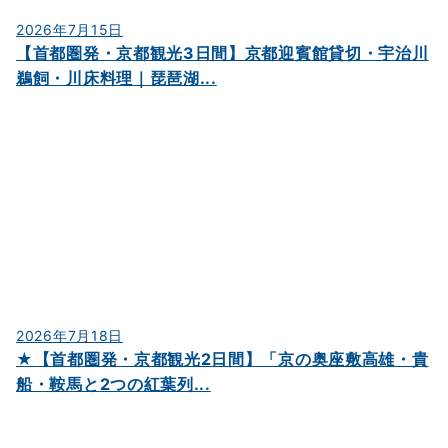
2026年7月15日
【首都圏発・京都観光3日間】京都迎賓館貸切・宇治川
鵜飼・川床料理｜琵琶湖...
2026年7月18日
★【首都圏発・京都観光2日間】「京の奥座敷高雄・貴
船・鞍馬と2つの紅葉列...