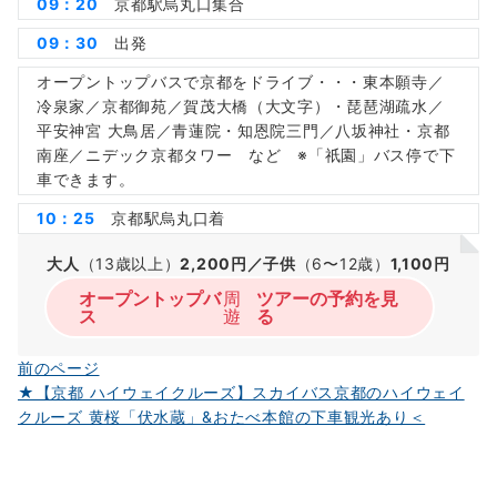
09：20
京都駅烏丸口集合
09：30
出発
オープントップバスで京都をドライブ・・・東本願寺／
冷泉家／京都御苑／賀茂大橋（大文字）・琵琶湖疏水／
平安神宮 大鳥居／青蓮院・知恩院三門／八坂神社・京都
南座／ニデック京都タワー など ※「祇園」バス停で下
車できます。
10：25
京都駅烏丸口着
大人
（13歳以上）
2,200円／子供
（6〜12歳）
1,100円
オープントップバ
周
ツアーの予約を見
ス
遊
る
投
前のページ
★【京都 ハイウェイクルーズ】スカイバス京都のハイウェイ
稿
クルーズ 黄桜「伏水蔵」&おたべ本館の下車観光あり＜
ナ
ビ