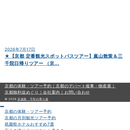
2026年7月17日
★【京都 定番観光スポットバスツアー】嵐山散策＆三
千院日帰りツアー （京...
京都の体験・ツアー予約｜
京都のデパート催事・物産展｜
京都御利益めぐり｜
会社案内｜
お問い合わせ
© 2026
京迷路 千年の寄り道
京都の体験・ツアー予約
京都の月別観光ツアー予約
祇園祭ホテルおすすめ7選