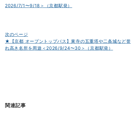
ゲ
2026/7/1〜9/18＞（京都駅発）
ー
シ
ョ
次のページ
ン
★【京都 オープントップバス】東寺の五重塔や二条城など誉
れ高き名所を周遊＜2026/9/24〜30＞（京都駅発）
関連記事