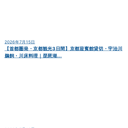
2026年7月15日
【首都圏発・京都観光3日間】京都迎賓館貸切・宇治川
鵜飼・川床料理｜琵琶湖...