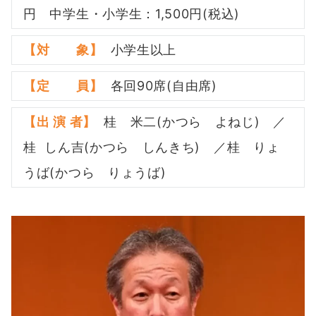
円 中学生・小学生：1,500円(税込)
【対 象】
小学生以上
【定 員】
各回90席(自由席)
【出 演 者】
桂 米二(かつら よねじ) ／
桂 しん吉(かつら しんきち) ／桂 りょ
うば(かつら りょうば)