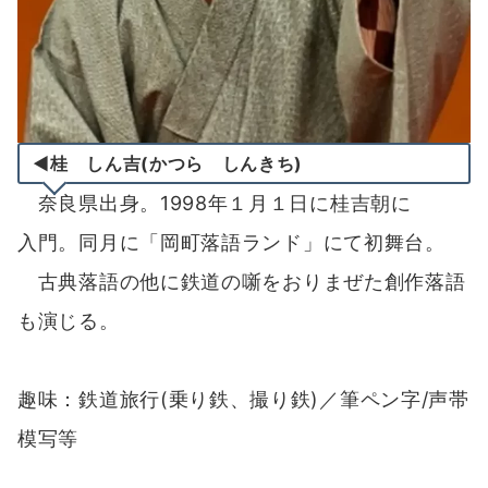
◀桂 しん吉(かつら しんきち)
奈良県出身。1998年１月１日に桂吉朝に
入門。同月に「岡町落語ランド」にて初舞台。
古典落語の他に鉄道の噺をおりまぜた創作落語
も演じる。
趣味：鉄道旅行(乗り鉄、撮り鉄)／筆ペン字/声帯
模写等