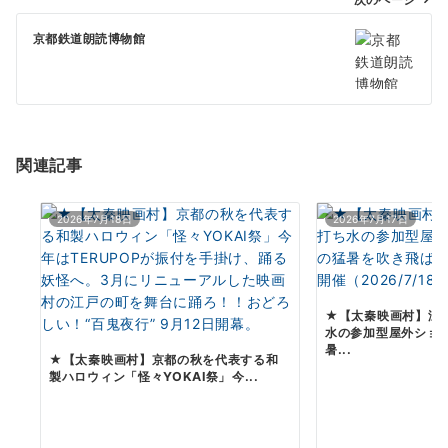
ゲ
京都鉄道朗読博物館
ー
シ
ョ
ン
関連記事
2026年7月18日
2026年7月17日
★【太秦映画村】涼
水の参加型屋外ショ
暑...
★【太秦映画村】京都の秋を代表する和
製ハロウィン「怪々YOKAI祭」 今...