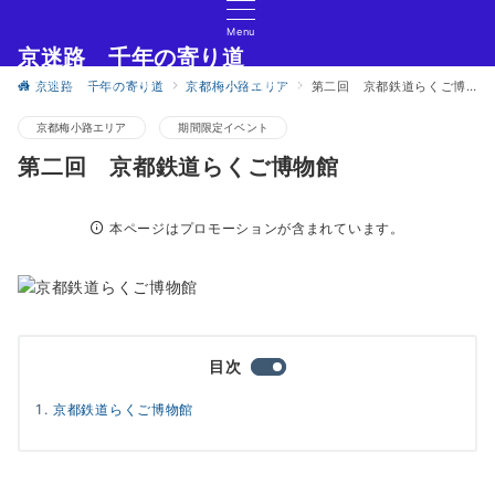
Menu
京迷路 千年の寄り道
京都の観光イベント・グルメ・ショッピングの情報サイト
京迷路 千年の寄り道
京都梅小路エリア
第二回 京都鉄道らくご博物館
京都梅小路エリア
期間限定イベント
第二回 京都鉄道らくご博物館
本ページはプロモーションが含まれています。
目次
京都鉄道らくご博物館