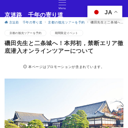
Menu
JA
京迷路 千年の寄り道
京都の観光イベント・グルメ・ショッピングの情報サイト
京迷路 千年の寄り道
京都の観光ツアーを予約
磯田先生と二条城へ！本邦初，禁断エリア徹底潜入オンラインツアーについて
京都の観光ツアーを予約
期間限定イベント
磯田先生と二条城へ！本邦初，禁断エリア徹
底潜入オンラインツアーについて
本ページはプロモーションが含まれています。