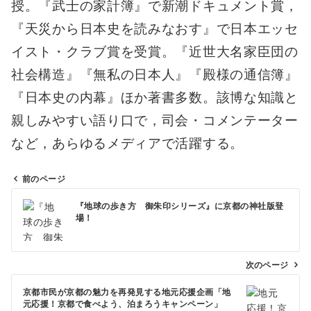
授。『武士の家計簿』で新潮ドキュメント賞，
『天災から日本史を読みなおす』で日本エッセ
イスト・クラブ賞を受賞。『近世大名家臣団の
社会構造』『無私の日本人』『殿様の通信簿』
『日本史の内幕』ほか著書多数。該博な知識と
親しみやすい語り口で，司会・コメンテーター
など，あらゆるメディアで活躍する。
前のページ
投
『地球の歩き方 御朱印シリーズ』に京都の神社版登
稿
場！
ナ
ビ
次のページ
ゲ
京都市民が京都の魅力を再発見する地元応援企画「地
ー
元応援！京都で食べよう、泊まろうキャンペーン」