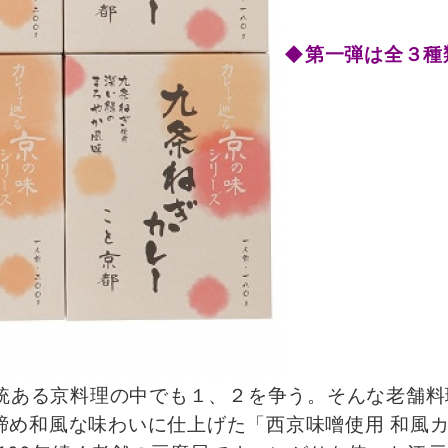
◆第一弾は全３種
伝統ある京料理の中でも１、２を争う。そんな老舗
締め和風な味わいに仕上げた「西京味噌使用 和風