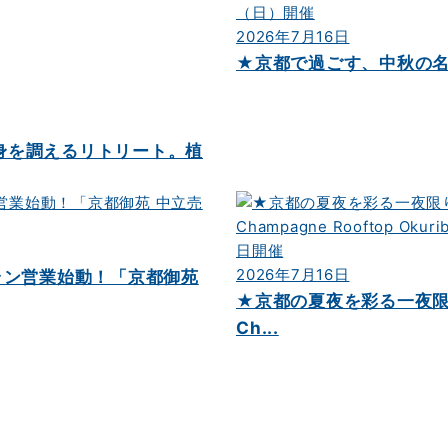
2026年7月16日
★京都で過ごす、中秋の名月に
身を調えるリトリート。植
2026年7月16日
ラン営業始動！「京都御苑
★京都の夏夜を彩る一夜限
Ch...