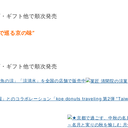
店・ギフト他で順次発売
で巡る京の味”
店・ギフト他で順次発売
金魚の涼」「涼清水」を全国の店舗で販売中
コラボレーション「koe donuts traveling 第2弾 “Ta