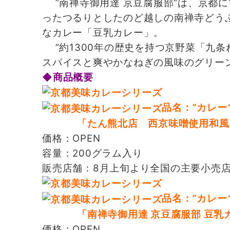
”南禅寺御用達 京豆腐服部”は、京都
ったつるりとしたのど越しの南禅寺どう
なカレー「豆乳カレー」。
”約1300年の歴史を持つ京野菜「九
スパイスと爽やかなねぎの風味のグリー
◆商品概要
品名：”カレー
「たん熊北店 西京味噌使用和風
価格：OPEN
容量：200グラム入り
販売店舗：8月上旬より全国の主要小売
品名：”カレー
「南禅寺御用達 京豆腐服部 豆乳
価格：OPEN