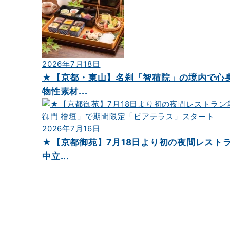
シ
ョ
ン
2026年7月18日
★【京都・東山】名刹「智積院」の境内で心
物性素材...
2026年7月16日
★【京都御苑】7月18日より初の夜間レスト
中立...