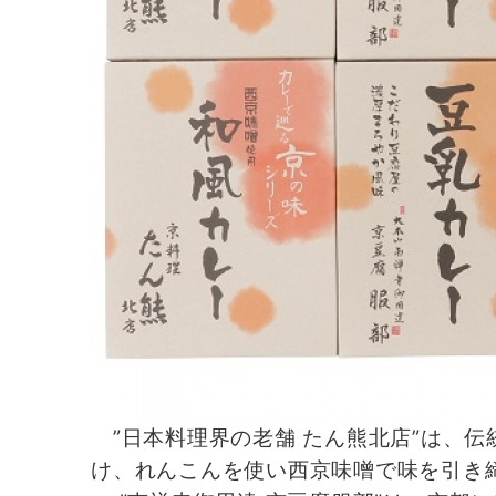
”日本料理界の老舗 たん熊北店”は、
け、れんこんを使い西京味噌で味を引き