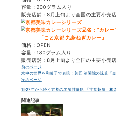
容量：200グラム入り
販売店舗：8月上旬より全国の主要小売
品名：”カレー
「こと京都 九条ねぎカレー」
価格：OPEN
容量：180グラム入り
販売店舗：8月上旬より全国の主要小売
前のページ
投
水中の世界を和菓子で表現！菓匠 清閑院の涼菓「
稿
次のページ
ナ
1927年から続く京都の老舗甘味処 「甘党茶屋 梅園」との
ビ
関連記事
ゲ
ー