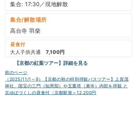
集合: 17:30／現地解散
集合/解散場所
高台寺 羽柴
昼食付
大人子供共通
7,100円
【京都の紅葉ツアー】詳細を見る
投
前のページ
（2025/11/1～9）【京都の秋の特別拝観バスツアー】上賀茂
稿
神社、国宝の三門（知恩院）や五重塔（東寺）内部を拝観 と
ナ
京ゆばづくしの昼食付〈京都駅発＞12,200円
ビ
ゲ
ー
シ
ョ