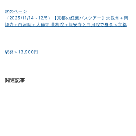
ン
次のページ
（2025/11/14～12/5）【京都の紅葉バスツアー】永観堂＋南
禅寺＋白河院＋大徳寺 黄梅院＋龍安寺と白河院で昼食＜京都
駅発＞13,900円
関連記事