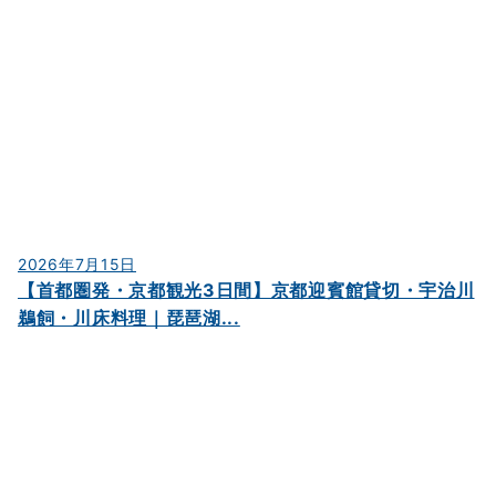
2026年7月15日
【首都圏発・京都観光3日間】京都迎賓館貸切・宇治川
鵜飼・川床料理｜琵琶湖...