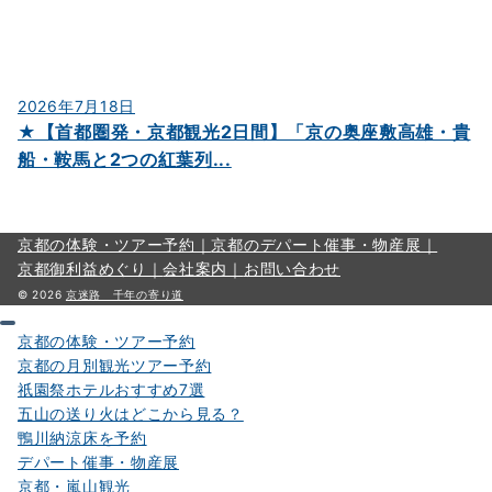
2026年7月18日
★【首都圏発・京都観光2日間】「京の奥座敷高雄・貴
船・鞍馬と2つの紅葉列...
京都の体験・ツアー予約｜
京都のデパート催事・物産展｜
京都御利益めぐり｜
会社案内｜
お問い合わせ
© 2026
京迷路 千年の寄り道
京都の体験・ツアー予約
京都の月別観光ツアー予約
祇園祭ホテルおすすめ7選
五山の送り火はどこから見る？
鴨川納涼床を予約
デパート催事・物産展
京都・嵐山観光