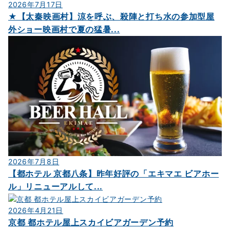
2026年7月17日
★【太秦映画村】涼を呼ぶ、殺陣と打ち水の参加型屋
外ショー映画村で夏の猛暑...
2026年7月8日
【都ホテル 京都八条】昨年好評の「エキマエ ビアホー
ル」リニューアルして...
2026年4月21日
京都 都ホテル屋上スカイビアガーデン予約