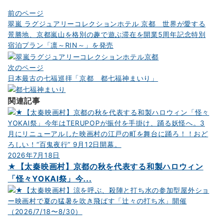
投
前のページ
翠嵐 ラグジュアリーコレクションホテル 京都 世界が愛する
稿
景勝地、京都嵐山を格別の趣で遊ぶ滞在を開業5周年記念特別
ナ
宿泊プラン「凛～RIN～」を発売
ビ
次のページ
ゲ
日本最古の七福巡拝「京都 都七福神まいり」
ー
シ
関連記事
ョ
ン
2026年7月18日
★【太秦映画村】京都の秋を代表する和製ハロウィン
「怪々YOKAI祭」 今...