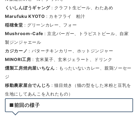
くいしんぼうギャング
: クラフト生ビール、わたあめ
Marufuku KYOTO
: カキフライ 粕汁
稲穂食堂
: グリーンカレー、フォー
Mushroom-Cafe
: 京北バーガー、トラピストビール、自家
製ジンジャエール
カジカーノ
: バターチキンカリー、ホットジンジャー
MINORI工房
: 玄米菓子、玄米ジェラート、ドリンク
燻製工房焼肉屋いちなん
: もったいないカレー、親鶏ソーセー
ジ
移動農家屋台でんじろ
: 猫目焼き（猫の型をした米粉と豆乳を
生地にしてあんこを入れたもの）
■前回の様子