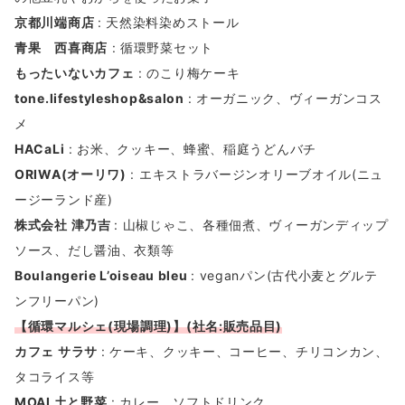
京都川端商店
: 天然染料染めストール
青果 西喜商店
: 循環野菜セット
もったいないカフェ
: のこり梅ケーキ
tone.lifestyleshop&salon
: オーガニック、ヴィーガンコス
メ
HACaLi
: お米、クッキー、蜂蜜、稲庭うどんバチ
ORIWA(オーリワ)
: エキストラバージンオリーブオイル(ニュ
ージーランド産)
株式会社 津乃吉
: 山椒じゃこ、各種佃煮、ヴィーガンディップ
ソース、だし醤油、衣類等
Boulangerie L’oiseau bleu
: veganパン(古代小麦とグルテ
ンフリーパン)
【
循環マルシェ(現場調理)】(社名:販売品目)
カフェ サラサ
: ケーキ、クッキー、コーヒー、チリコンカン、
タコライス等
MOAI 土と野菜
: カレー、ソフトドリンク