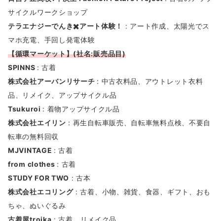
サイクルワークショップ
テラエナジーでんき✖️アート体験！
: アート作成、太陽光でス
マホ充電、手回し発電体験
【
循環マーケット】(社名:販売品目)
SPINNS
: 古着
株式会社アーバンリサーチ
: 中古衣料品、アウトレット衣料
品、リメイク、アップサイクル品
Tsukuroi
: 着物アップサイクル品
株式会社エイリン
: 再生自転車販売、自転車無料点検、不要自
転車の無料回収
MJVINTAGE
: 古着
from clothes
: 古着
STUDY FOR TWO
: 古本
株式会社エコリング
: 古着、小物、雑貨、食器、ギフト、おも
ちゃ、ぬいぐるみ
古着屋troika
: 古着、リメイク品