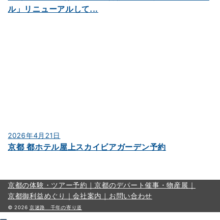
ル」リニューアルして...
2026年4月21日
京都 都ホテル屋上スカイビアガーデン予約
京都の体験・ツアー予約｜
京都のデパート催事・物産展｜
京都御利益めぐり｜
会社案内｜
お問い合わせ
© 2026
京迷路 千年の寄り道