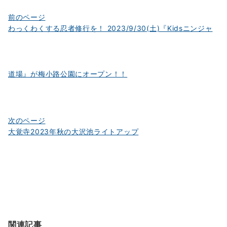
投
前のページ
わっくわくする忍者修行を！ 2023/9/30(土)『Kidsニンジャ
稿
ナ
ビ
道場』が梅小路公園にオープン！！
ゲ
ー
シ
ョ
次のページ
大覚寺2023年秋の大沢池ライトアップ
ン
関連記事