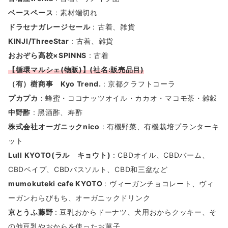
ベースペース
: 素材端切れ
ドラセナガレージセール
: 古着、雑貨
KINJI/ThreeStar
: 古着、雑貨
おおぞら高校×SPINNS
: 古着
【
循環マルシェ(物販)】(社名:販売品目)
（有）樹商事 Kyo Trend.
: 京都クラフトコーラ
プカプカ
: 蜂蜜・ココナッツオイル・カカオ・マコモ茶・雑穀
中野酢
: ⿊酒酢、寿酢
株式会社オーガニックnico
: 有機野菜、有機栽培プランターキ
ット
Lull KYOTO(ラル キョウト)
: CBDオイル、CBDバーム、
CBDベイプ、CBDバスソルト、CBD和三盆など
mumokuteki cafe KYOTO
: ヴィーガンチョコレート、ヴィ
ーガンわらびもち、オーガニックドリンク
京とうふ藤野
: 豆乳おからドーナツ、犬用おからクッキー、そ
の他豆乳やおからを使ったお菓子