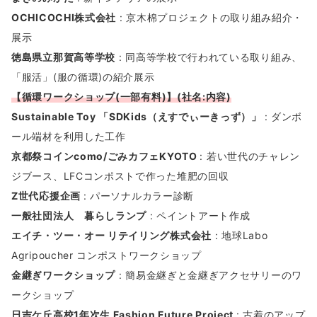
OCHICOCHI株式会社
: 京木棉プロジェクトの取り組み紹介・
展示
徳島県立那賀高等学校
: 同高等学校で行われている取り組み、
「服活」(服の循環)の紹介展示
【
循環ワークショップ(一部有料)】(社名:内容)
Sustainable Toy 「SDKids（えすでぃーきっず）」
: ダンボ
ール端材を利用した工作
京都祭コインcomo/ごみカフェKYOTO
: 若い世代のチャレン
ジブース、LFCコンポストで作った堆肥の回収
Z世代応援企画
: パーソナルカラー診断
一般社団法人 暮らしランプ
: ペイントアート作成
エイチ・ツー・オー リテイリング株式会社
: 地球Labo
Agripoucher コンポストワークショップ
金継ぎワークショップ
: 簡易金継ぎと金継ぎアクセサリーのワ
ークショップ
日吉ケ丘高校1年次生 Fashion Future Project
: 古着のアップ