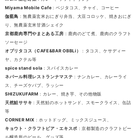
Miyama Mobile Cafe
: ベジタコス、チャイ、コーヒー
伽藍鳥
: 無農薬玄米おにぎり弁当、大豆コロッケ、焼きおにぎ
り、無農薬玄米甘酒シェイク
京都鹿肉専門やまとある工房
: 鹿肉のどて煮、鹿肉のクラフト
ソーセージ
オブリタコス（CAFE&BAR OBBLi）
: タコス、ケサディー
ヤ、カクテル等
spice stand sola
: スパイスカレー
ネパール料理レストランナマステ
: ナンカレー、カレーライ
ス、チーズケバブ、ラッシー
SHIZUKUFARM
: カレー、焼き芋、その他物販
天然鮭ササキ
: 天然鮭のホットサンド、スモークライス、缶詰
等
CORNER MIX
: ホットドッグ、ミックスジュース、
キョウト・クラフトビア・エキスポ
: 京都製造のクラフトビー
ル醸造所のビール、グッズ等