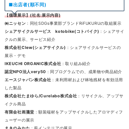
■出店者(順不同)
【循環展示】(社名:展示内容)
㈱ニッセン
: 同社SDGs事業部ブランドRiFUKURUの取組展示
シェアサイクルサービス kotobike(コトバイク)
: シェアサイ
クルの展示、サービス紹介
株式会社Clew(シェアサイクル)
: シェアサイクルサービスの
展示・デモ
IKEUCHI ORGANIC株式会社
: 取り組み紹介
認定NPO法人very50
: 同プログラムでの、成果物や商品紹介
エースジャパン株式会社
: 未利用材および林地残材を有効活用
した製品
株式会社たまゆら/Curelabo株式会社
: リサイクル、アップサ
イクル商品
有限会社画箋堂
: 額装端材をアップサイクルしたアロマディフ
ューザーの展示
まきのみかた
: 薪インテリアの展示