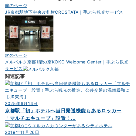
投
前のページ
JR京都駅地下中央改札横CROSTATA｜手ぶら観光サービス
稿
ナ
ビ
ゲ
ー
次のページ
シ
メルパルク京都1階の京KOKO Welcome Center｜手ぶら観光
ョ
サービス
関連記事
ン
2025年6月14日
京都駅「初」ホテルへ当日発送機能もあるロッカー
「マルチエキューブ」設置！...
2019年11月26日