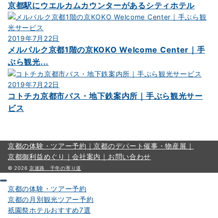
京都駅にウエルカムカウンターがあるシティホテル
2019年7月22日
メルパルク京都1階の京KOKO Welcome Center｜手
ぶら観光...
2019年7月22日
コトチカ京都市バス・地下鉄案内所｜手ぶら観光サー
ビス
京都の体験・ツアー予約｜
京都のデパート催事・物産展｜
京都御利益めぐり｜
会社案内｜
お問い合わせ
© 2026
京迷路 千年の寄り道
京都の体験・ツアー予約
京都の月別観光ツアー予約
祇園祭ホテルおすすめ7選