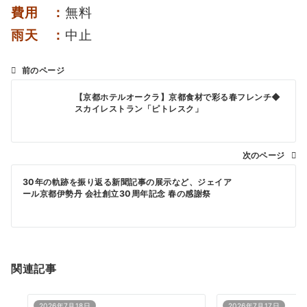
費用 ：
無料
雨天 ：
中止
前のページ
投
【京都ホテルオークラ】京都食材で彩る春フレンチ◆
稿
スカイレストラン「ピトレスク」
ナ
ビ
次のページ
ゲ
30年の軌跡を振り返る新聞記事の展示など、ジェイア
ー
ール京都伊勢丹 会社創立30周年記念 春の感謝祭
シ
ョ
ン
関連記事
2026年7月18日
2026年7月17日