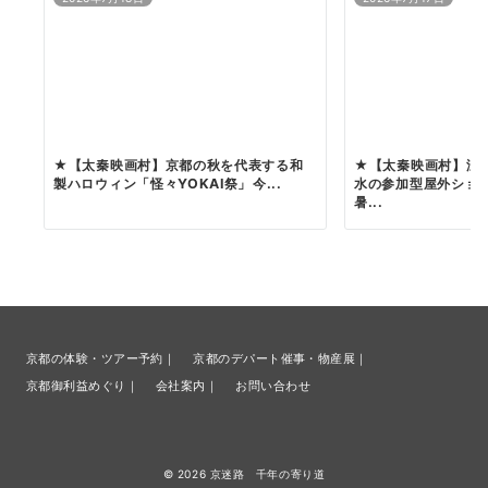
★【太秦映画村】京都の秋を代表する和
★【太秦映画村】涼
製ハロウィン「怪々YOKAI祭」 今...
水の参加型屋外ショ
暑...
京都の体験・ツアー予約｜
京都のデパート催事・物産展｜
京都御利益めぐり｜
会社案内｜
お問い合わせ
© 2026
京迷路 千年の寄り道