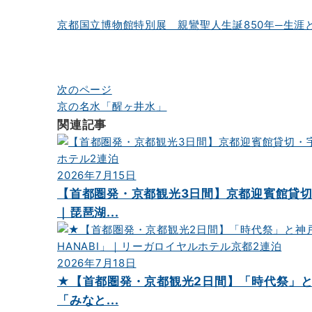
ナ
京都国立博物館特別展 親鸞聖人生誕850年─生涯
ビ
ゲ
ー
次のページ
シ
京の名水「醒ヶ井水」
ョ
関連記事
ン
2026年7月15日
【首都圏発・京都観光3日間】京都迎賓館貸
｜琵琶湖...
2026年7月18日
★【首都圏発・京都観光2日間】「時代祭」
「みなと...