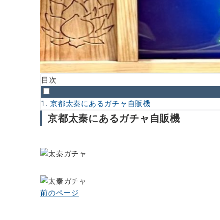
目次
京都太秦にあるガチャ自販機
京都太秦にあるガチャ自販機
前のページ
投
稿