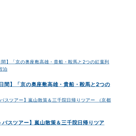
日間】「京の奥座敷高雄・貴船・鞍馬と2つの
トバスツアー】嵐山散策＆三千院日帰りツア