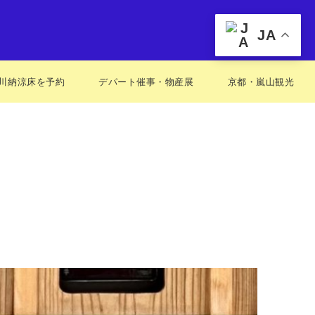
JA
川納涼床を予約
デパート催事・物産展
京都・嵐山観光