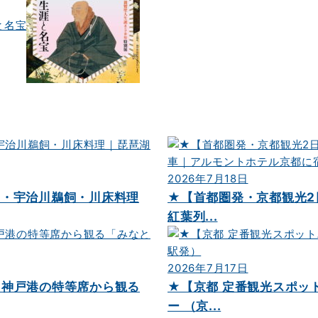
と名宝
2026年7月18日
切・宇治川鵜飼・川床料理
★【首都圏発・京都観光2
紅葉列...
2026年7月17日
と神戸港の特等席から観る
★【京都 定番観光スポッ
ー （京...