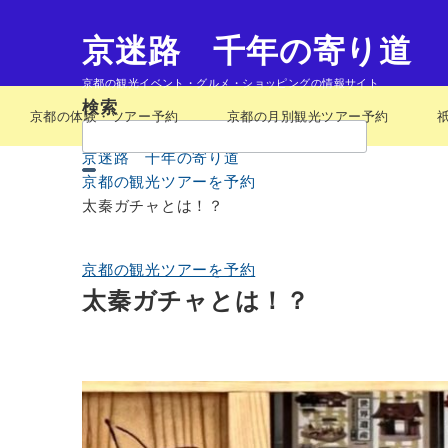
京迷路 千年の寄り道
京都の観光イベント・グルメ・ショッピングの情報サイト
検索
京都の体験・ツアー予約
京都の月別観光ツアー予約
検
索：
京迷路 千年の寄り道
京都の観光ツアーを予約
太秦ガチャとは！？
京都の観光ツアーを予約
太秦ガチャとは！？