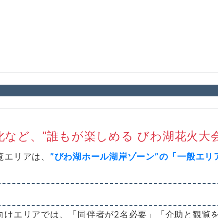
など、”誰もが楽しめる びわ湖花火大会
覧エリアは、
”びわ湖ホール湖岸ゾーン”の「一般エリ
けエリアでは、「同伴者が2名必要」「介助と観覧