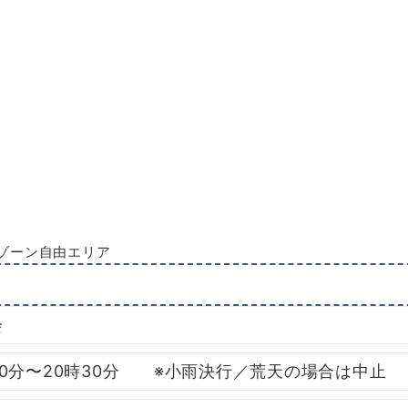
ゾーン自由エリア
会
時30分〜20時30分 ※小雨決行／荒天の場合は中止