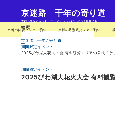
京迷路 千年の寄り道
京都の観光イベント・グルメ・ショッピングの情報サイト
検索
京都の体験・ツアー予約
京都の月別観光ツアー予約
検
索：
京迷路 千年の寄り道
期間限定イベント
2025びわ湖大花火大会 有料観覧エリアの公式チ
期間限定イベント
2025びわ湖大花火大会 有料