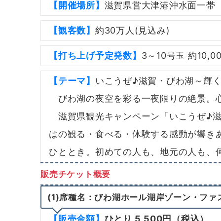
【開催場所】
滋賀県営大津港沖水面一帯
【観客数】
約30万人(見込み)
【打ち上げ予定発数】
3～10号玉 約10,0
【テーマ】
いこうぜ♪滋賀・びわ湖～輝
びわ湖の夜空を彩る一夜限りの絶景。心
滋賀県観光キャンペーン「いこうぜ♪滋
はの観る・食べる・体験する感動が響き
ひととき。初めての人も、地元の人も、
販売チケット概要
(1)席種名：びわ湖ホール湖岸ゾーン・ファ
【販売金額】
ひとり
5,500円（税込）