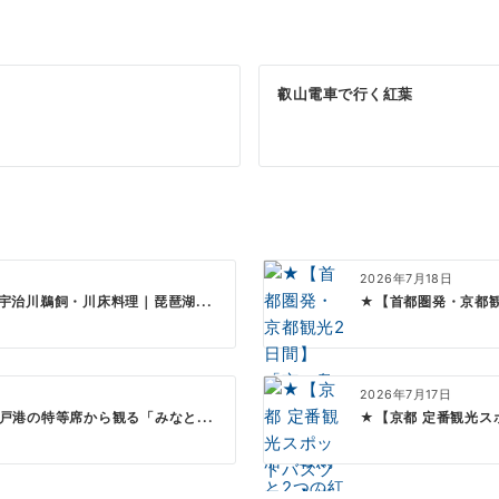
叡山電車で行く紅葉
2026年7月18日
治川鵜飼・川床料理｜琵琶湖...
★【首都圏発・京都観
2026年7月17日
港の特等席から観る「みなと...
★【京都 定番観光ス