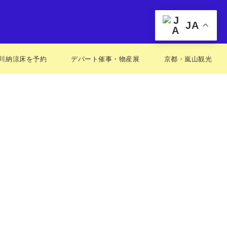
JA
川納涼床を予約
デパート催事・物産展
京都・嵐山観光