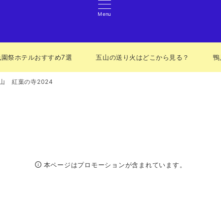
Menu
祇園祭ホテルおすすめ7選
五山の送り火はどこから見る？
鴨
山 紅葉の寺2024
本ページはプロモーションが含まれています。