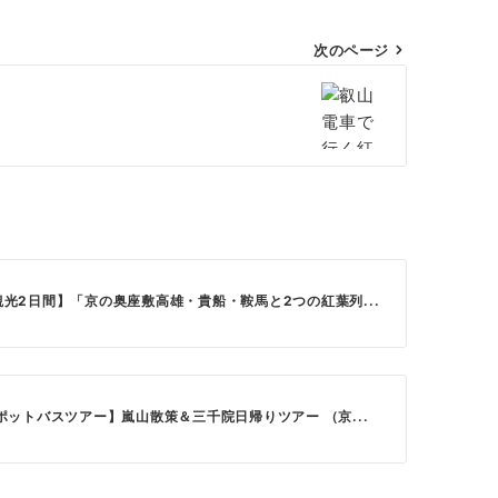
次のページ
光2日間】「京の奥座敷高雄・貴船・鞍馬と2つの紅葉列...
ポットバスツアー】嵐山散策＆三千院日帰りツアー （京...