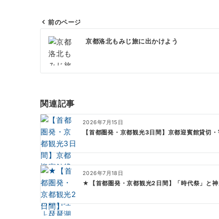
前のページ
投
京都洛北もみじ旅に出かけよう
稿
ナ
ビ
ゲ
関連記事
ー
2026年7月15日
シ
【首都圏発・京都観光3日間】京都迎賓館貸切・宇
ョ
ン
2026年7月18日
★【首都圏発・京都観光2日間】「時代祭」と神戸